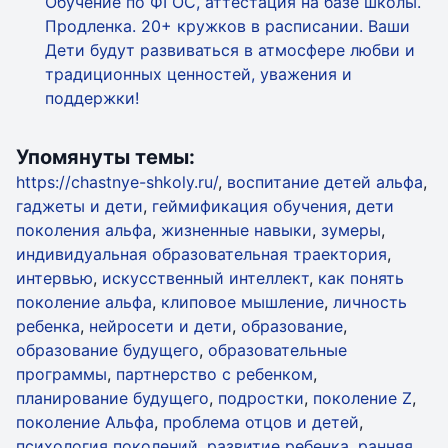
Обучение по ФГОС, аттестация на базе школы.
Продленка. 20+ кружков в расписании. Ваши
Дети будут развиваться в атмосфере любви и
традиционных ценностей, уважения и
поддержки!
Упомянуты темы:
https://chastnye-shkoly.ru/
,
воспитание детей альфа
,
гаджеты и дети
,
геймификация обучения
,
дети
поколения альфа
,
жизненные навыки
,
зумеры
,
индивидуальная образовательная траектория
,
интервью
,
искусственный интеллект
,
как понять
поколение альфа
,
клиповое мышление
,
личность
ребенка
,
нейросети и дети
,
образование
,
образование будущего
,
образовательные
программы
,
партнерство с ребенком
,
планирование будущего
,
подростки
,
поколение Z
,
поколение Альфа
,
проблема отцов и детей
,
психология поколений
,
развитие ребенка
,
ранняя