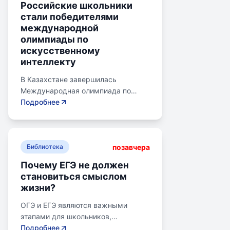
Российские школьники
стали победителями
международной
олимпиады по
искусственному
интеллекту
В Казахстане завершилась
Международная олимпиада по
искусственному интеллекту.
Подробнее
Российские школьники стали
абсолютными победителями,
завоевав семь золотых и одну
позавчера
бронзовую медаль. Олимпиада
Библиотека
объединила 465 школьников из 105
Почему ЕГЭ не должен
стран, заняв второе место по числу
становиться смыслом
участников. Награды получили
жизни?
Артем Горохов, Михаил Вершинин,
Елисей Кирпиченко и другие.
ОГЭ и ЕГЭ являются важными
Дмитрий Чернышенко поздравил
этапами для школьников,
медалистов, подчеркнув
готовящихся к переходу на
Подробнее