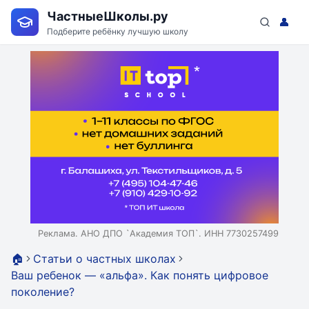
ЧастныеШколы.ру
👤
Подберите ребёнку лучшую школу
Реклама. АНО ДПО `Академия ТОП`. ИНН 7730257499
🏠
Статьи о частных школах
Ваш ребенок — «альфа». Как понять цифровое
поколение?