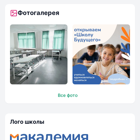
Фотогалерея
Макадемия: школа
Идет набор во все
Все фото
будущего
классы
Лого школы