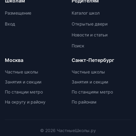
Школам
Родителям
период перед принятием решения о
особенности ребенка и темп
выборе онлайн-школы.
получения и обработки
Размещение
Каталог школ
информации. Система Монтессори
предлагает отсутствие
Вход
Открытые двери
`неинтересных` предметов и
Новости и статьи
межпредметную взаимосвязь для
поддержания интереса к учебе.
Поиск
Монтессори-школы избегают
перегрузки информацией,
Москва
Санкт-Петербург
регулируя нагрузку в зависимости
от возрастных задач и
Частные школы
Частные школы
физиологических особенностей
Занятия и секции
Занятия и секции
учеников. Отсутствие страха перед
оценками и акцент на качественной
По станции метро
По станциям метро
оценке помогают детям развивать
На округу и району
По районам
свои навыки и интересы.
© 2026 ЧастныеШколы.ру