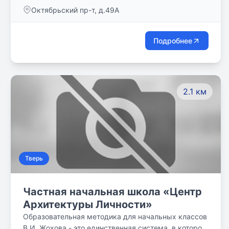
получасовых занятий по субботам и три
Октябрьский пр-т, д.49А
получасовых занятий по воскресеньям).
Продолжительность учебного года составляет 32
недели (с октября по май включительно) – всего
Подробнее
192 часа.
2.1 км
Тверь
Частная начальная школа «Центр
Архитектуры Личности»
Образовательная методика для начальных классов
В.И. Жохова - это единственная система, в которой