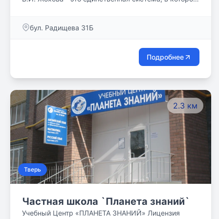
образовательная концепция доведена до уровня
исчерпывающей детально проработанной
бул. Радищева 31Б
практической технологии работы учителя. Сегодня
мы объединили весь этот опыт в единую целостную
систему, которая направлена на создание условий
Подробнее
для полной реализации генетически
обусловленного потенциала человека. Много
внимания уделяется отношениям мальчиков и
девочек. В мальчиках развиваются мужские
2.3 км
качества, в девочках - женские.
Тверь
Частная школа `Планета знаний`
Учебный Центр «ПЛАНЕТА ЗНАНИЙ» Лицензия