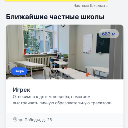
Частные Школы.ru
Ближайшие частные школы
683 м
Тверь
Игрек
Относимся к детям всерьёз, помогаем
выстраивать личную образовательную траекторию,
даём возможность лучше понять, чем нравится
заниматься. И строим взаимодействие на основе
пр. Победы, д. 26
уважения.