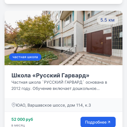
5.5 км
частная школа
Школа «Русский Гарвард»
Частная школа `РУССКИЙ ГАРВАРД` основана в
2012 году. Обучение включает дошкольное
образование ,начальную, среднюю и старшую
школу. Наполняемость классов не более восьми
ЮАО, Варшавское шоссе, дом 114, к.3
человек. Выпускникам школы выдаётся аттестат
государственного образца. Подробнее: https://rus-
52 000 руб
harvard.ru/about_us
Подробнее
в месяц