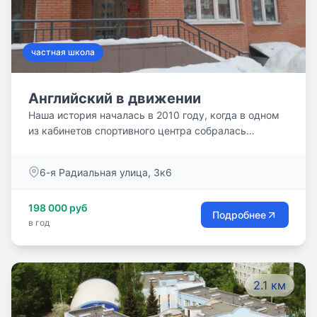
частная школа
Английский в движении
Наша история началась в 2010 году, когда в одном
из кабинетов спортивного центра собралась
команда талантливых педагогов. Имея за плечами
длительный и успешный опыт обучения английскому
6-я Радиальная улица, 3к6
языку, а также безупречную профессиональную
репутацию, каждый из нас старался привнести
198 000 руб
частицу себя в наше новое общее дело.
Подробнее
в год
2.1 км