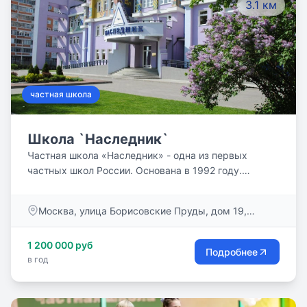
3.1 км
частная школа
Школа `Наследник`
Частная школа «Наследник» - одна из первых
частных школ России. Основана в 1992 году.
Сочетает в себе традиции фундаментального
российского образования и современные
Москва, улица Борисовские Пруды, дом 19,
инновационные технологии. Много лет «Наследник»
корпус 1
реализует программу «Одаренный ребенок». Мы
1 200 000 руб
уверены, что все дети талантливы! И задача нашей
Подробнее
в год
школы максимально развить способности каждого
ребенка.