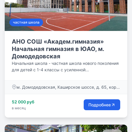
частная школа
АНО СОШ «Академ.гимназия»
Начальная гимназия в ЮАО, м.
Домодедовская
Начальная школа - частная школа нового поколения
для детей с 1-4 классы с усиленной
образовательной программой с академическим
компонентом и углубленным изучением английского
м. Домодедовская, Каширское шоссе, д. 65, корп.
языка c 1-го класса. Школа является составной
1 (ЖК «Ясный»)
частью системы непрерывного образования в АНО
52 000 руб
СОШ «Академическая гимназия»: Детский сад —
Подробнее
в месяц
Подготовка к школе — Начальная школа — Средняя
школа — Старшая школа — Подготовка к
поступлению в выбранный частная школа.