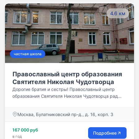
4.6 км
частная школа
Православный центр образования
Святителя Николая Чудотворца
Дорогие братия и сестры! Православный центр
образования Святителя Николая Чудотворца рад
приветствовать Вас! В работе нашей
образовательной организации мы стараемся
Москва, Булатниковский пр-д., д. 16, корп. 3
сохранить преемственность в образовательных и
воспитательных традициях, сложившихся за период
167 000 руб
существования России как православного
Подробнее
в год
государства.