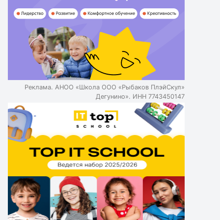
Реклама. АНОО «Школа ООО «Рыбаков ПлэйСкул»
Дегунино». ИНН 7743450147