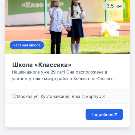
3.5 км
частная школа
Школа «Классика»
Нашей школе уже 29 лет! Она расположена в
уютном уголке микрорайона Зябликово Южного
Округа столицы. Классика – (от лат. classicus —
образцовый) – значит образец. За это время мы
Москва ул. Кустанайская, дом 2, корпус 3
стали, действительно, образцовым учебным
заведением, с уютными кабинетами и игровыми для
начальной школы. У нас появились оснащенные по
Подробнее
последнему слову техники кабинеты информатики и
новых технологий. Как интересно проходят эти
уроки! Наши ребята не раз становились