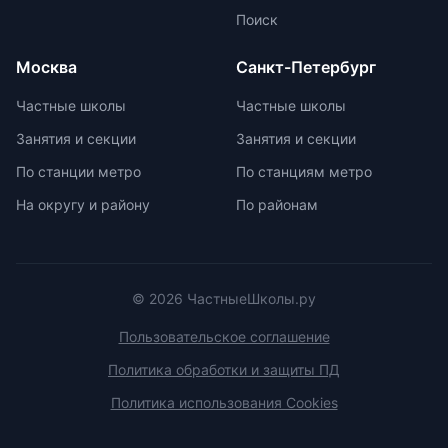
изучить репутацию школы и
маркировку с указанием
Поиск
условия договора об оказании
возрастной категории.
платных образовательных услуг.
Москва
Санкт-Петербург
Частные школы
Частные школы
Занятия и секции
Занятия и секции
По станции метро
По станциям метро
На округу и району
По районам
© 2026 ЧастныеШколы.ру
Пользовательское соглашение
Политика обработки и защиты ПД
Политика использования Cookies