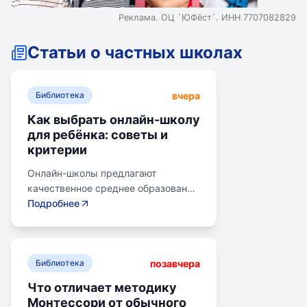
Реклама. ОЦ `ЮФёст`. ИНН 7707082829
Статьи о частных школах
вчера
Библиотека
Как выбрать онлайн-школу
для ребёнка: советы и
критерии
Онлайн-школы предлагают
качественное среднее образование
без привязки к району. Важно
Подробнее
учитывать цели семьи, возраст
ребенка, уровень его
самостоятельности и
позавчера
предпочитаемую нагрузку. Важно
Библиотека
проверить лицензию школы, чтобы
Что отличает методику
получить аттестат для поступления
Монтессори от обычного