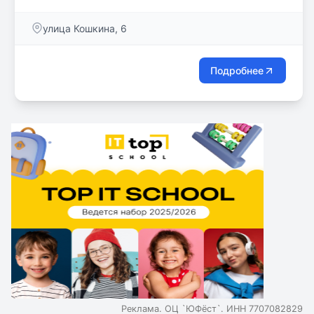
традициями. Более 25 лет наш педагогический
коллектив осуществляет обучение и воспитание
улица Кошкина, 6
физически и нравственно здоровых личностей,
свободных, образованных, культурных, готовых к
дальнейшему развитию, самосовершенствованию и
Подробнее
самореализации.
Реклама. ОЦ `ЮФёст`. ИНН 7707082829