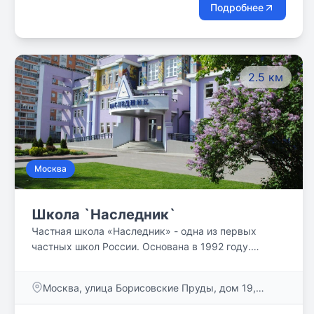
Подробнее
2.5 км
Москва
Школа `Наследник`
Частная школа «Наследник» - одна из первых
частных школ России. Основана в 1992 году.
Сочетает в себе традиции фундаментального
российского образования и современные
Москва, улица Борисовские Пруды, дом 19,
инновационные технологии. Много лет «Наследник»
корпус 1
реализует программу «Одаренный ребенок». Мы