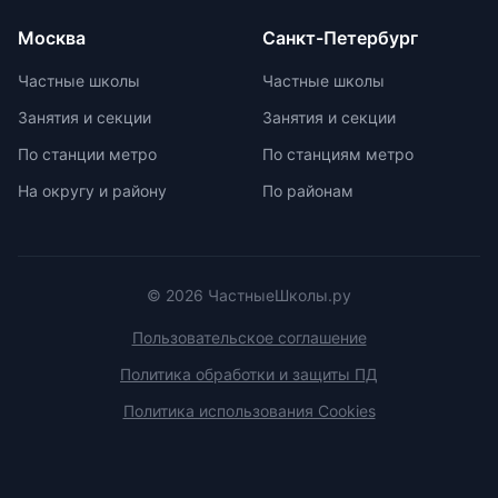
Монтессори-школы избегают
перегрузки информацией,
Москва
Санкт-Петербург
регулируя нагрузку в зависимости
от возрастных задач и
Частные школы
Частные школы
физиологических особенностей
Занятия и секции
Занятия и секции
учеников. Отсутствие страха перед
оценками и акцент на качественной
По станции метро
По станциям метро
оценке помогают детям развивать
На округу и району
По районам
свои навыки и интересы.
© 2026 ЧастныеШколы.ру
Пользовательское соглашение
Политика обработки и защиты ПД
Политика использования Cookies