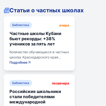
Статьи о частных школах
вчера
Библиотека
Частные школы Кубани
бьют рекорды: +38%
учеников за пять лет
Количество обучающихся в частных
школах Краснодарского края
выросло на 38% за последние пять
Подробнее
лет. В 2024/2025 учебном году в
общеобразовательных школах
Кубани обучалось более 783 тыс.
позавчера
детей. Рост популярности частного
Библиотека
образования обусловлен высоким
Российские школьники
качеством услуг, индивидуальным
стали победителями
подходом и современными
международной
методиками. Государственная