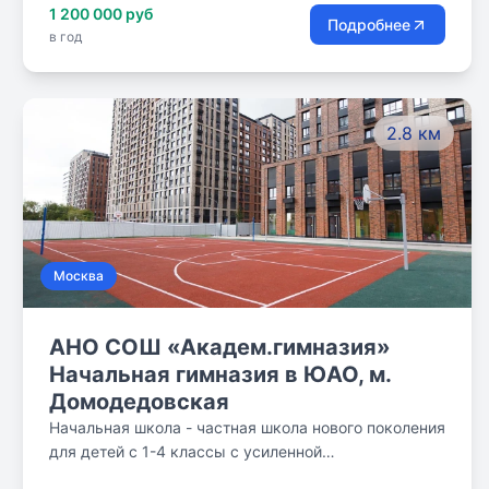
1 200 000 руб
уверены, что все дети талантливы! И задача нашей
Подробнее
в год
школы максимально развить способности каждого
ребенка.
2.8 км
Москва
АНО СОШ «Академ.гимназия»
Начальная гимназия в ЮАО, м.
Домодедовская
Начальная школа - частная школа нового поколения
для детей с 1-4 классы с усиленной
образовательной программой с академическим