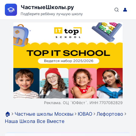
ЧастныеШколы.ру
👤
Подберите ребёнку лучшую школу
Реклама. ОЦ `ЮФёст`. ИНН 7707082829
🏠
Частные школы Москвы
ЮВАО
Лефортово
Наша Школа Все Вместе