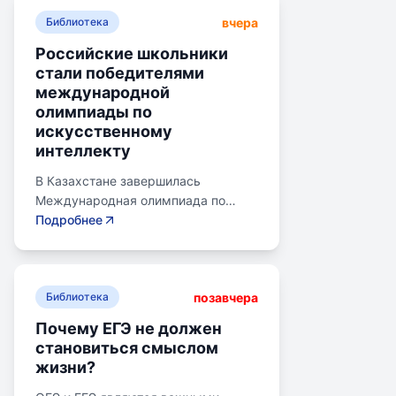
вчера
Библиотека
Российские школьники
стали победителями
международной
олимпиады по
искусственному
интеллекту
В Казахстане завершилась
Международная олимпиада по
искусственному интеллекту.
Подробнее
Российские школьники стали
абсолютными победителями,
завоевав семь золотых и одну
позавчера
бронзовую медаль. Олимпиада
Библиотека
объединила 465 школьников из 105
Почему ЕГЭ не должен
стран, заняв второе место по числу
становиться смыслом
участников. Награды получили
жизни?
Артем Горохов, Михаил Вершинин,
Елисей Кирпиченко и другие.