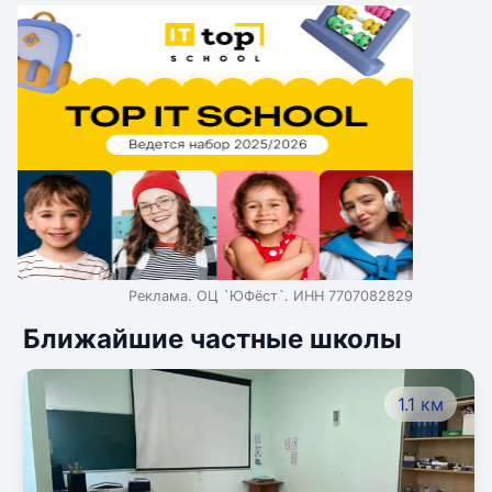
Реклама. ОЦ `ЮФёст`. ИНН 7707082829
Ближайшие частные школы
1.1 км