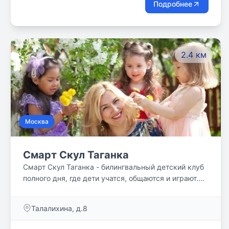
Подробнее
2.4 км
Москва
Смарт Скул Таганка
Смарт Скул Таганка - билингвальный детский клуб
полного дня, где дети учатся, общаются и играют.
Наши дети растут в уважительной, дружелюбной
среде. Нам доверяют самое ценное!
Талалихина, д.8