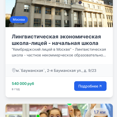
Москва
Лингвистическая экономическая
школа-лицей - начальная школа
“Кембриджский лицей в Москве” - Лингвистическая
школа - частное некоммерческое образовательное
учреждение. Школа создана в 1999 году
Московским институтом иностранных языков – –
м.`Бауманская`, 2-я Бауманская ул., д. 9/23
экзаменационным центром Кембриджского
университета в РФ (решение общего собрания
540 000 руб
МИИЯ от 07.04.1999 г., учреждение
Подробнее
в год
зарегистрировано 23.06.1999 г.).
1.7 км