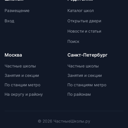
заучиванию `правильных` ответов.
До 2030 года есть достаточно
Размещение
Каталог школ
времени для тщательной
проработки процедуры и нюансов
Вход
Открытые двери
устного экзамена.
Новости и статьи
Поиск
Москва
Санкт-Петербург
Частные школы
Частные школы
Занятия и секции
Занятия и секции
По станции метро
По станциям метро
На округу и району
По районам
© 2026 ЧастныеШколы.ру