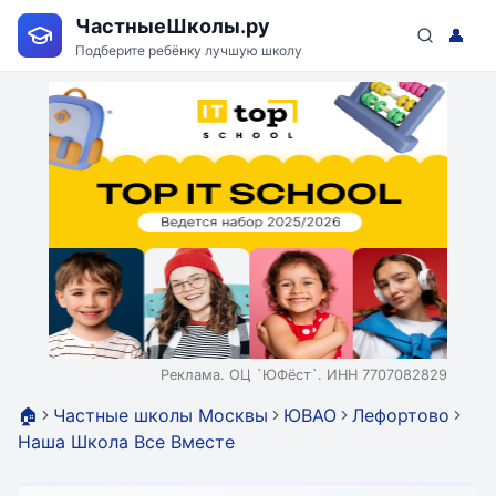
ЧастныеШколы.ру
👤
Подберите ребёнку лучшую школу
Реклама. ОЦ `ЮФёст`. ИНН 7707082829
🏠
Частные школы Москвы
ЮВАО
Лефортово
Наша Школа Все Вместе