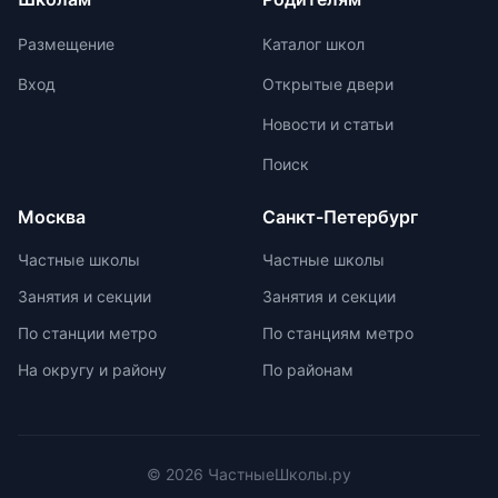
учитывать ее преимущества и
лямки с регулируемыми
недостатки, а также финансовые
креплениями. Изделие должно
Размещение
Каталог школ
возможности семьи. Важно
быть прочным, с дышащей
проверить наличие
подкладкой, водоотталкивающей
Вход
Открытые двери
образовательной лицензии и
пропиткой и светоотражателями.
Новости и статьи
государственной аккредитации,
При выборе ранца проверяйте
изучить репутацию школы и
маркировку с указанием
Поиск
условия договора об оказании
возрастной категории.
платных образовательных услуг.
Москва
Санкт-Петербург
Частные школы
Частные школы
Занятия и секции
Занятия и секции
По станции метро
По станциям метро
На округу и району
По районам
© 2026 ЧастныеШколы.ру