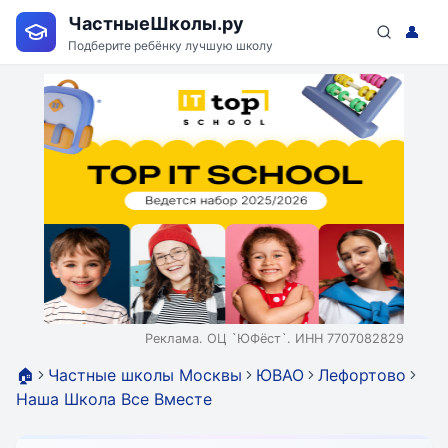
ЧастныеШколы.ру
👤
Подберите ребёнку лучшую школу
Реклама. ОЦ `ЮФёст`. ИНН 7707082829
🏠
Частные школы Москвы
ЮВАО
Лефортово
Наша Школа Все Вместе