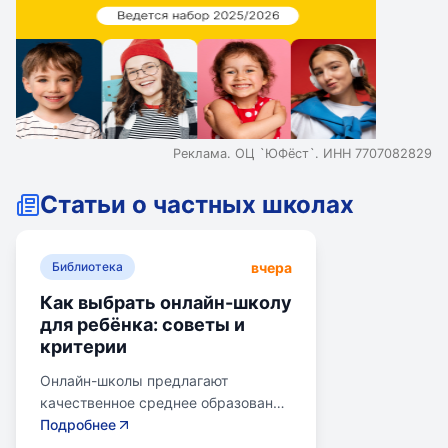
Реклама. ОЦ `ЮФёст`. ИНН 7707082829
Статьи о частных школах
вчера
Библиотека
Как выбрать онлайн-школу
для ребёнка: советы и
критерии
Онлайн-школы предлагают
качественное среднее образование
без привязки к району. Важно
Подробнее
учитывать цели семьи, возраст