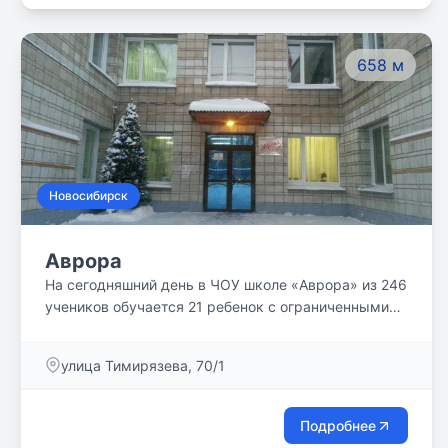
658 м
Новосибирск
Аврора
На сегодняшний день в ЧОУ школе «Аврора» из 246
учеников обучается 21 ребенок с ограниченными
возможностями здоровья и детей-инвалидов. Это
дети с расстройствами аутистического спектра,
улица Тимирязева, 70/1
задержкой психического и речевого развития, дети
с интеллектуальными нарушениями, детским
церебральным параличом, слабослышащие дети, а
Подробнее
также с физическими недостатками и соматически