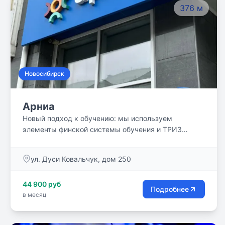
376 м
обучению.
Новосибирск
Арниа
Новый подход к обучению: мы используем
элементы финской системы обучения и ТРИЗ
педагогики. Закладываем возможность
достижения высоких результатов, при этом
ул. Дуси Ковальчук, дом 250
сохраняем радость от обучения и развиваем
мотивацию.
44 900 руб
Подробнее
в месяц