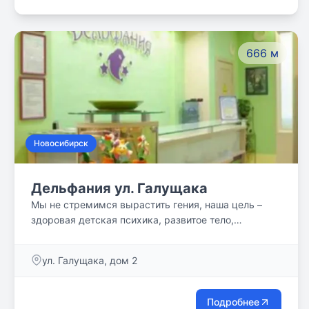
ослабленные. Для всех категорий детей с ОВЗ
разработаны адаптированные образовательные
программы, реализация которых позволяет не
666 м
только добиваться освоения образовательных
стандартов, но и обеспечивать полноценную
социализацию обучающихся.
Новосибирск
Дельфания ул. Галущака
Мы не стремимся вырастить гения, наша цель –
здоровая детская психика, развитое тело,
пластичный ум и удовольствие от процесса
занятий!
ул. Галущака, дом 2
Подробнее