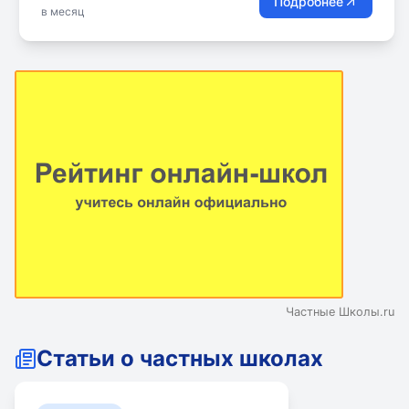
Подробнее
в месяц
мировых инноваций педагогики. Наши ученики
получают больше времени для отдыха, прогулок, и
бесценного времяпровождения с семьёй.
Частные Школы.ru
Статьи о частных школах