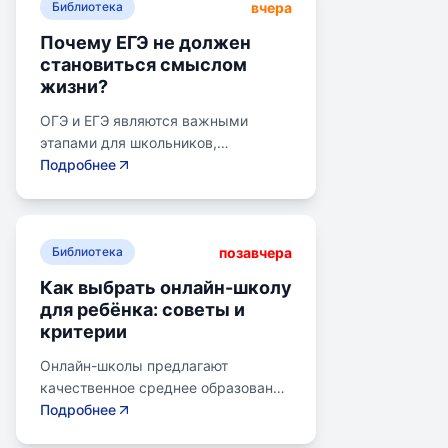
вчера
Библиотека
Почему ЕГЭ не должен
становиться смыслом
жизни?
ОГЭ и ЕГЭ являются важными
этапами для школьников,
готовящихся к переходу на
Подробнее
следующий этап образования.
Эпишкола предлагает подготовку к
экзаменам, учитывая задачи
позавчера
старшего подросткового и
Библиотека
юношеского возраста. Школа
Как выбрать онлайн-школу
помогает детям развивать
для ребёнка: советы и
личностные навыки, получать опыт
критерии
самоопределения и выбирать
профессию. В программе школы
Онлайн-школы предлагают
уделяется внимание базовым
качественное среднее образование
знаниям, учебным навыкам и
без привязки к району. Важно
Подробнее
углубленным спецкурсам. В школе
учитывать цели семьи, возраст