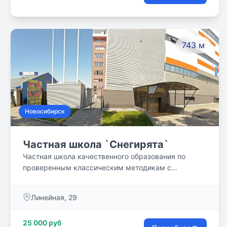
743 м
Новосибирск
Частная школа `Снегирята`
Частная школа качественного образования по
проверенным классическим методикам с
применением инновационных педагогических
технологий. Наш подход к обучению детей
Линейная, 29
базируется на принципах классического
советского образовании, в соответствии с ФГОС, с
25 000 руб
применением авторских методик и лучших