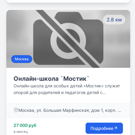
`одним из...`, а ощущал себя личностью,
интересным человеком - в общении, учёбе,
внешкольных делах.
2.8 км
Москва
Онлайн-школа `Мостик`
Онлайн-школа для особых детей «Мостик» служит
опорой для родителей и педагогов детей с
особенностями развития, делает для них онлайн-
обучение доступным.
Москва, ул. Большая Марфинская, дом 1, корп. 3,
пом. 7/1
27 000 руб
Подробнее
в месяц