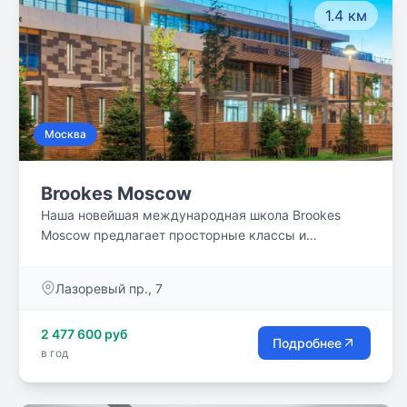
1.4 км
источник для обучения и развития.
Москва
Brookes Moscow
Наша новейшая международная школа Brookes
Moscow предлагает просторные классы и
специализированную учебную среду, которая
оптимизирует обучение с помощью
Лазоревый пр., 7
интегрированных технологий.
2 477 600 руб
Подробнее
в год