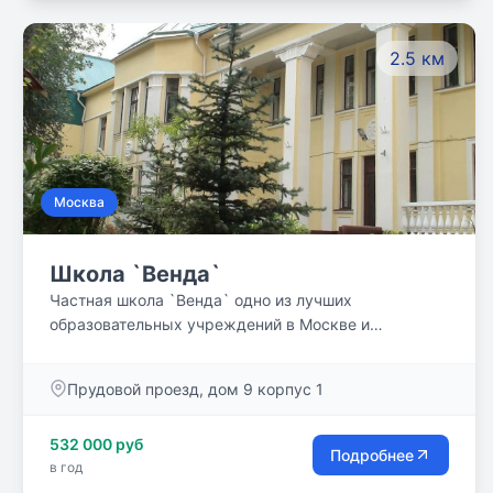
2.5 км
Москва
Школа `Венда`
Частная школа `Венда` одно из лучших
образовательных учреждений в Москве и
Московской области. На протяжении 24 лет к нам
приходят учиться десятки ребят и уходят
Прудовой проезд, дом 9 корпус 1
счастливыми, грамотными выпускниками. Самое
важное для нас - это внимательное,
532 000 руб
заинтересованное отношение к каждому ребёнку -
Подробнее
в год
отношение, при котором ученик не чувствовал себя