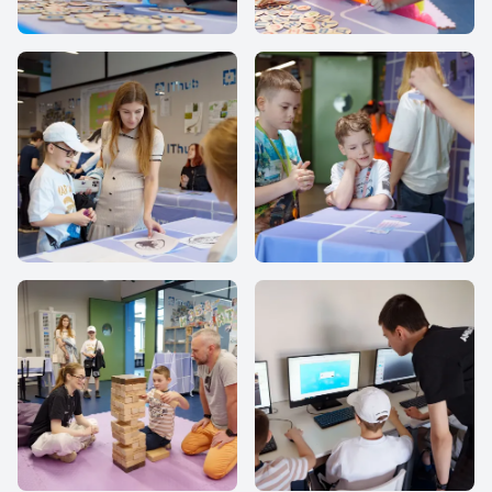
IThub school
IThub school
IThub school
IThub school