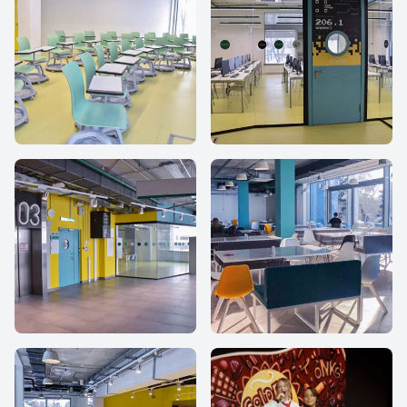
IThub school
iHub school
iHub school
iHub school