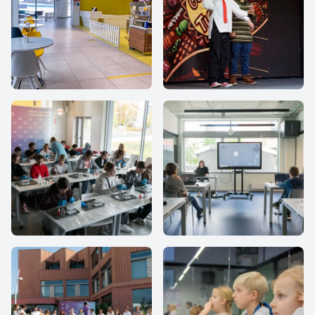
iHub school
IThub school
IThub school
IThub school