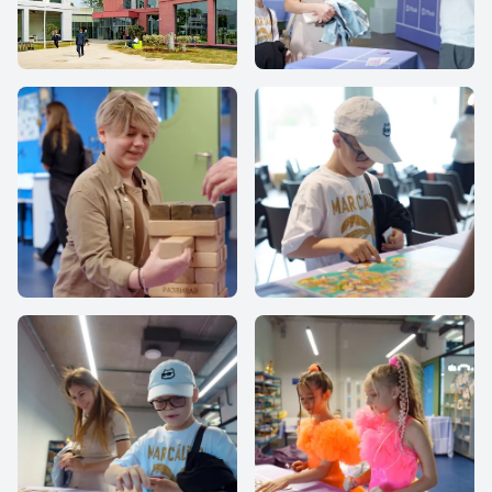
IThub-school
IThub school
IThub school
IThub school