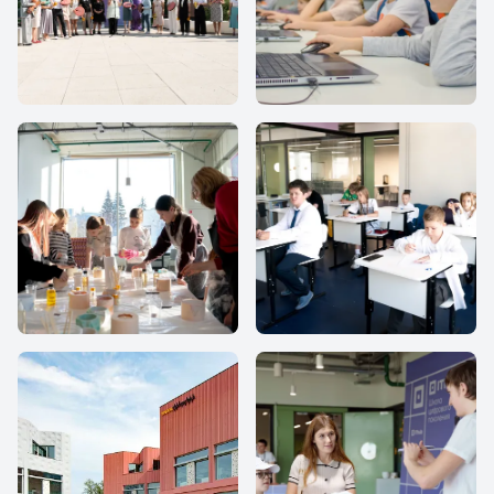
IThub school
IThub school
IThub school
IThub school