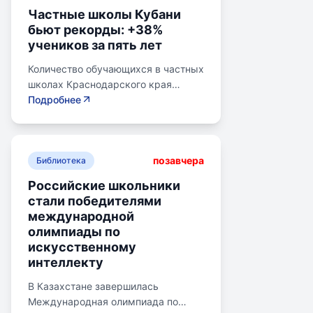
Частные школы Кубани
бьют рекорды: +38%
учеников за пять лет
Количество обучающихся в частных
школах Краснодарского края
выросло на 38% за последние пять
Подробнее
лет. В 2024/2025 учебном году в
общеобразовательных школах
Кубани обучалось более 783 тыс.
позавчера
детей. Рост популярности частного
Библиотека
образования обусловлен высоким
Российские школьники
качеством услуг, индивидуальным
стали победителями
подходом и современными
международной
методиками. Государственная
олимпиады по
поддержка в виде грантов и
искусственному
субсидий стимулирует развитие
интеллекту
частных учреждений.
Положительная динамика связана с
В Казахстане завершилась
изменением отношения к
Международная олимпиада по