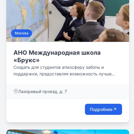
Москва
АНО Международная школа
«Брукс»
Создать для студентов атмосферу заботы и
поддержки, предоставляя возможность лучше
узнать себя и реализовать свои таланты в том, что
вдохновляет. Наши студенты и учителя прибыли со
Лазоревый проезд, д. 7
всех уголков мира, и наша школа поддерживает
связь со школами Brookes в других странах для
того, чтобы познать этот мир во взаимодействии с
Подробнее
ним. Мы вдохновляем и учим студентов
глобальным вопросам через взаимосвязь идей и
историй с локальным контекстом. Мы стремимся
использовать окружающую среду как инструмент и