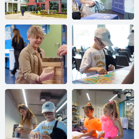
IThub-school
IThub school
IThub school
IThub school