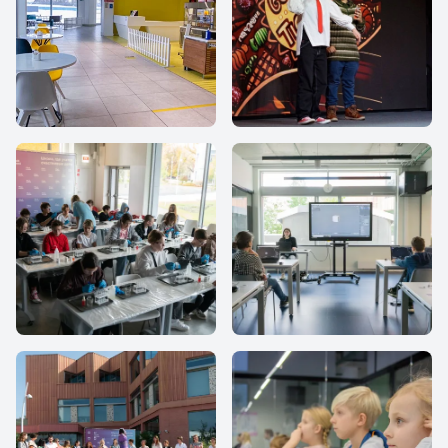
iHub school
IThub school
IThub school
IThub school