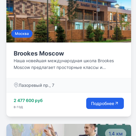
Москва
Brookes Moscow
Наша новейшая международная школа Brookes
Moscow предлагает просторные классы и
специализированную учебную среду, которая
оптимизирует обучение с помощью
Лазоревый пр., 7
интегрированных технологий.
2 477 600 руб
Подробнее
в год
1.4 км