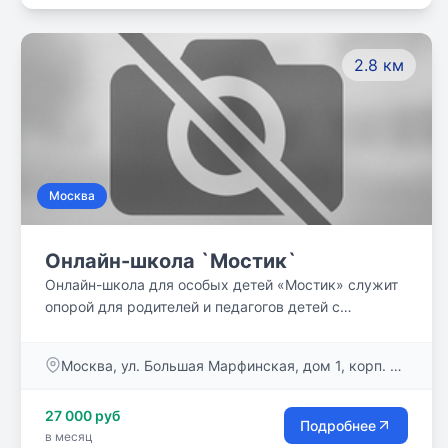
`одним из...`, а ощущал себя личностью,
интересным человеком - в общении, учёбе,
внешкольных делах.
2.8 км
Москва
Онлайн-школа `Мостик`
Онлайн-школа для особых детей «Мостик» служит
опорой для родителей и педагогов детей с
особенностями развития, делает для них онлайн-
обучение доступным.
Москва, ул. Большая Марфинская, дом 1, корп. 3,
пом. 7/1
27 000 руб
Подробнее
в месяц