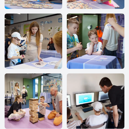
IThub school
IThub school
IThub school
IThub school