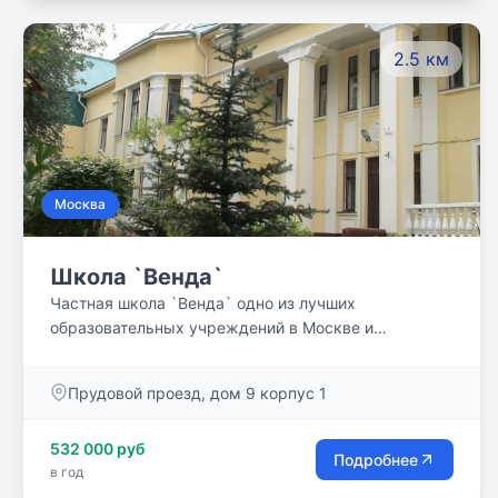
2.5 км
Москва
Школа `Венда`
Частная школа `Венда` одно из лучших
образовательных учреждений в Москве и
Московской области. На протяжении 24 лет к нам
приходят учиться десятки ребят и уходят
Прудовой проезд, дом 9 корпус 1
счастливыми, грамотными выпускниками. Самое
важное для нас - это внимательное,
532 000 руб
заинтересованное отношение к каждому ребёнку -
Подробнее
в год
отношение, при котором ученик не чувствовал себя