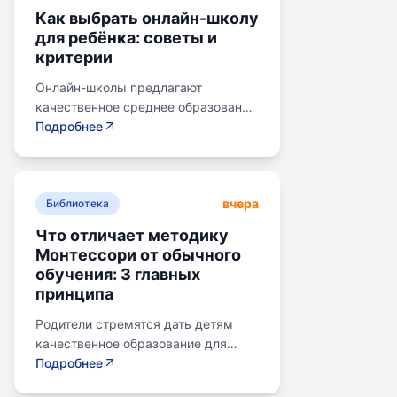
Как выбрать онлайн-школу
для ребёнка: советы и
критерии
Онлайн-школы предлагают
качественное среднее образование
без привязки к району. Важно
Подробнее
учитывать цели семьи, возраст
ребенка, уровень его
самостоятельности и
вчера
предпочитаемую нагрузку. Важно
Библиотека
проверить лицензию школы, чтобы
Что отличает методику
получить аттестат для поступления
Монтессори от обычного
в университет или колледж.
обучения: 3 главных
Онлайн-школы могут быть разными
принципа
по формату: с зачислением,
семейное образование, онлайн-
Родители стремятся дать детям
курсы, самостоятельная
качественное образование для
платформа, индивидуальный
лучшего будущего. Обучение по
Подробнее
маршрут. Онлайн-школы могут
системе Монтессори может помочь