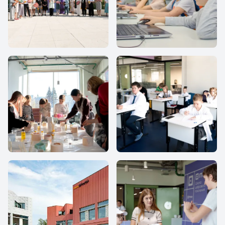
IThub school
IThub school
IThub school
IThub school