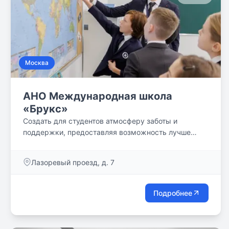
Москва
АНО Международная школа
«Брукс»
Создать для студентов атмосферу заботы и
поддержки, предоставляя возможность лучше
узнать себя и реализовать свои таланты в том, что
вдохновляет. Наши студенты и учителя прибыли со
Лазоревый проезд, д. 7
всех уголков мира, и наша школа поддерживает
связь со школами Brookes в других странах для
того, чтобы познать этот мир во взаимодействии с
Подробнее
ним. Мы вдохновляем и учим студентов
глобальным вопросам через взаимосвязь идей и
историй с локальным контекстом. Мы стремимся