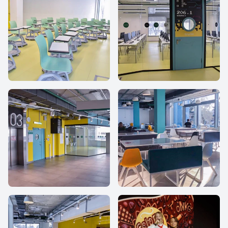
IThub school
iHub school
iHub school
iHub school