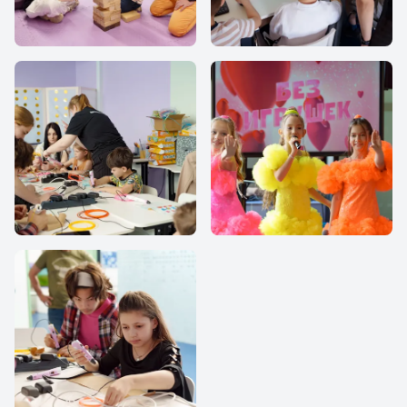
IThub school
IThub school
IThub school
IThub school