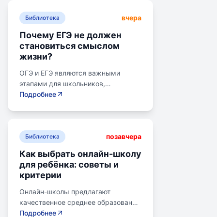
вчера
Библиотека
Почему ЕГЭ не должен
становиться смыслом
жизни?
ОГЭ и ЕГЭ являются важными
этапами для школьников,
готовящихся к переходу на
Подробнее
следующий этап образования.
Эпишкола предлагает подготовку к
экзаменам, учитывая задачи
позавчера
старшего подросткового и
Библиотека
юношеского возраста. Школа
Как выбрать онлайн-школу
помогает детям развивать
для ребёнка: советы и
личностные навыки, получать опыт
критерии
самоопределения и выбирать
профессию. В программе школы
Онлайн-школы предлагают
уделяется внимание базовым
качественное среднее образование
знаниям, учебным навыкам и
без привязки к району. Важно
Подробнее