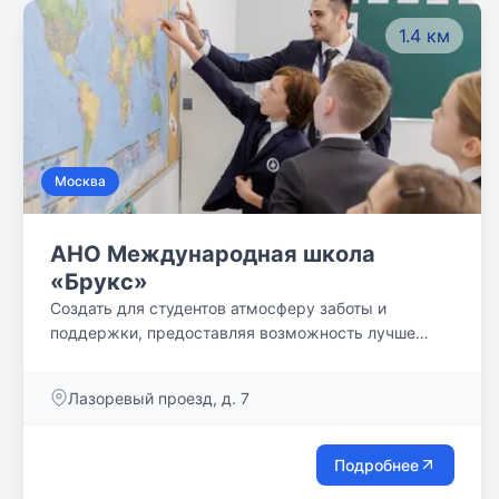
1.4 км
Москва
АНО Международная школа
«Брукс»
Создать для студентов атмосферу заботы и
поддержки, предоставляя возможность лучше
узнать себя и реализовать свои таланты в том, что
вдохновляет. Наши студенты и учителя прибыли со
Лазоревый проезд, д. 7
всех уголков мира, и наша школа поддерживает
связь со школами Brookes в других странах для
того, чтобы познать этот мир во взаимодействии с
Подробнее
ним. Мы вдохновляем и учим студентов