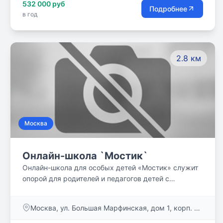
532 000 руб
заинтересованное отношение к каждому ребёнку -
Подробнее
в год
отношение, при котором ученик не чувствовал себя
`одним из...`, а ощущал себя личностью,
интересным человеком - в общении, учёбе,
внешкольных делах.
2.8 км
Москва
Онлайн-школа `Мостик`
Онлайн-школа для особых детей «Мостик» служит
опорой для родителей и педагогов детей с
особенностями развития, делает для них онлайн-
обучение доступным.
Москва, ул. Большая Марфинская, дом 1, корп. 3,
пом. 7/1