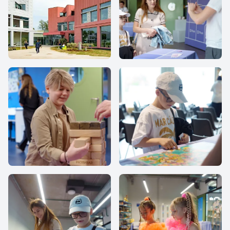
IThub-school
IThub school
IThub school
IThub school