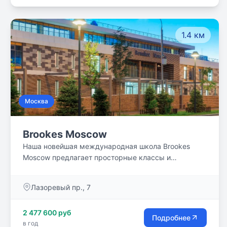
глобальным вопросам через взаимосвязь идей и
историй с локальным контекстом. Мы стремимся
использовать окружающую среду как инструмент и
1.4 км
источник для обучения и развития.
Москва
Brookes Moscow
Наша новейшая международная школа Brookes
Moscow предлагает просторные классы и
специализированную учебную среду, которая
оптимизирует обучение с помощью
Лазоревый пр., 7
интегрированных технологий.
2 477 600 руб
Подробнее
в год