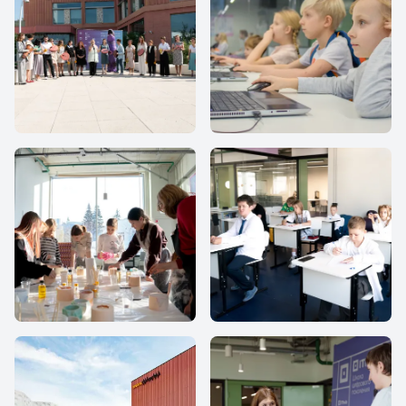
IThub school
IThub school
IThub school
IThub school