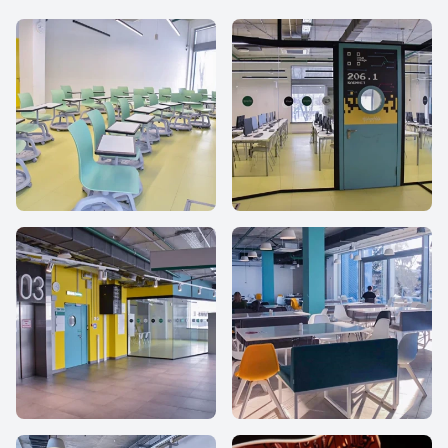
IThub school
iHub school
iHub school
iHub school