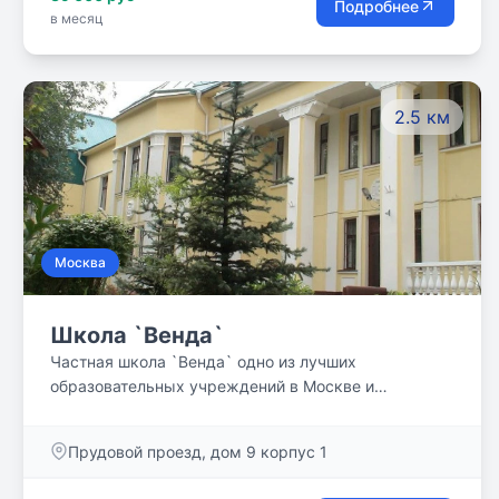
Подробнее
в месяц
2.5 км
Москва
Школа `Венда`
Частная школа `Венда` одно из лучших
образовательных учреждений в Москве и
Московской области. На протяжении 24 лет к нам
приходят учиться десятки ребят и уходят
Прудовой проезд, дом 9 корпус 1
счастливыми, грамотными выпускниками. Самое
важное для нас - это внимательное,