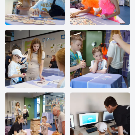
IThub school
IThub school
IThub school
IThub school