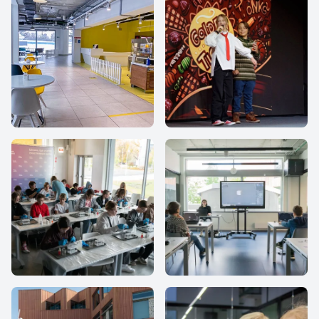
iHub school
IThub school
IThub school
IThub school