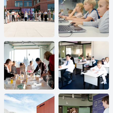
IThub school
IThub school
IThub school
IThub school