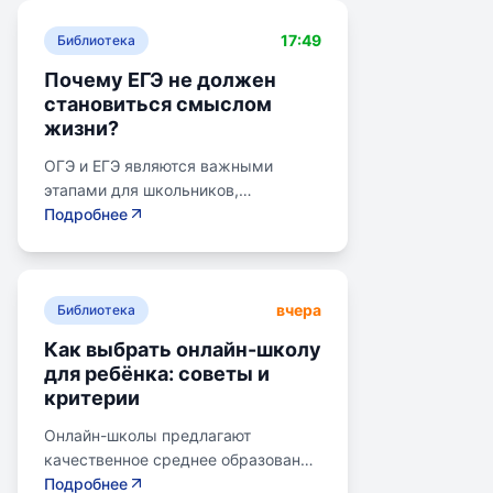
17:49
Библиотека
Почему ЕГЭ не должен
становиться смыслом
жизни?
ОГЭ и ЕГЭ являются важными
этапами для школьников,
готовящихся к переходу на
Подробнее
следующий этап образования.
Эпишкола предлагает подготовку к
экзаменам, учитывая задачи
вчера
старшего подросткового и
Библиотека
юношеского возраста. Школа
Как выбрать онлайн-школу
помогает детям развивать
для ребёнка: советы и
личностные навыки, получать опыт
критерии
самоопределения и выбирать
профессию. В программе школы
Онлайн-школы предлагают
уделяется внимание базовым
качественное среднее образование
знаниям, учебным навыкам и
без привязки к району. Важно
Подробнее