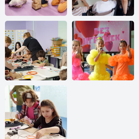
IThub school
IThub school
IThub school
IThub school