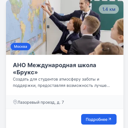
1.4 км
Москва
АНО Международная школа
«Брукс»
Создать для студентов атмосферу заботы и
поддержки, предоставляя возможность лучше
узнать себя и реализовать свои таланты в том, что
вдохновляет. Наши студенты и учителя прибыли со
Лазоревый проезд, д. 7
всех уголков мира, и наша школа поддерживает
связь со школами Brookes в других странах для
того, чтобы познать этот мир во взаимодействии с
Подробнее
ним. Мы вдохновляем и учим студентов