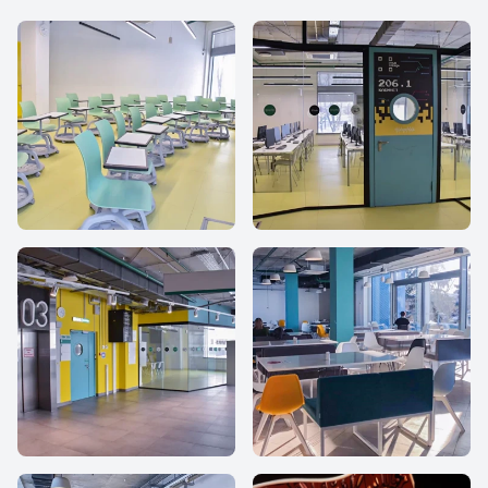
IThub school
iHub school
iHub school
iHub school