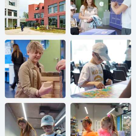
IThub-school
IThub school
IThub school
IThub school