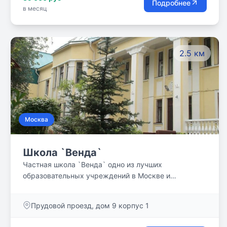
Подробнее
в месяц
2.5 км
Москва
Школа `Венда`
Частная школа `Венда` одно из лучших
образовательных учреждений в Москве и
Московской области. На протяжении 24 лет к нам
приходят учиться десятки ребят и уходят
Прудовой проезд, дом 9 корпус 1
счастливыми, грамотными выпускниками. Самое
важное для нас - это внимательное,