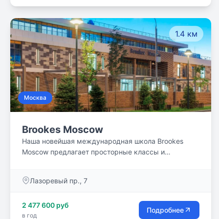
глобальным вопросам через взаимосвязь идей и
историй с локальным контекстом. Мы стремимся
использовать окружающую среду как инструмент и
1.4 км
источник для обучения и развития.
Москва
Brookes Moscow
Наша новейшая международная школа Brookes
Moscow предлагает просторные классы и
специализированную учебную среду, которая
оптимизирует обучение с помощью
Лазоревый пр., 7
интегрированных технологий.
2 477 600 руб
Подробнее
в год