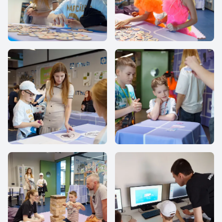
IThub school
IThub school
IThub school
IThub school