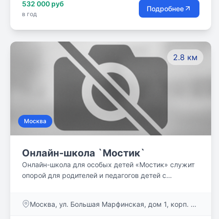
532 000 руб
заинтересованное отношение к каждому ребёнку -
Подробнее
в год
отношение, при котором ученик не чувствовал себя
`одним из...`, а ощущал себя личностью,
интересным человеком - в общении, учёбе,
внешкольных делах.
2.8 км
Москва
Онлайн-школа `Мостик`
Онлайн-школа для особых детей «Мостик» служит
опорой для родителей и педагогов детей с
особенностями развития, делает для них онлайн-
обучение доступным.
Москва, ул. Большая Марфинская, дом 1, корп. 3,
пом. 7/1