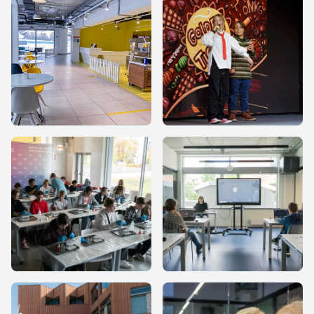
iHub school
IThub school
IThub school
IThub school