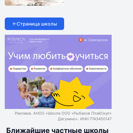
IThub school
Страница школы
Реклама. АНОО «Школа ООО «Рыбаков ПлэйСкул»
Дегунино». ИНН 7743450147
Ближайшие частные школы