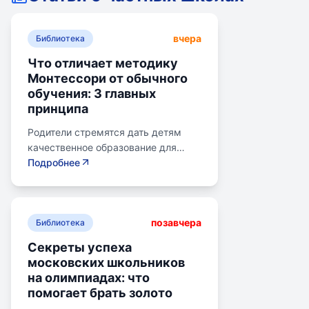
вчера
Библиотека
Что отличает методику
Монтессори от обычного
обучения: 3 главных
принципа
Родители стремятся дать детям
качественное образование для
лучшего будущего. Обучение по
Подробнее
системе Монтессори может помочь
избежать перегрузки и потери
интереса у детей. Монтессори-
позавчера
школа предлагает уроки на
Библиотека
природе, лабораторные
Секреты успеха
эксперименты и творческие
московских школьников
погружения для развития детей.
на олимпиадах: что
Разные стили обучения подходят
помогает брать золото
для разных типов учеников: