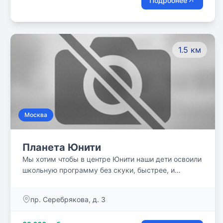
Подробнее
ним. Мы вдохновляем и учим студентов
глобальным вопросам через взаимосвязь идей и
историй с локальным контекстом. Мы стремимся
использовать окружающую среду как инструмент и
1.5 км
источник для обучения и развития.
Москва
Планета Юнити
Мы хотим чтобы в центре Юнити наши дети освоили
школьную программу без скуки, быстрее, и
сэкономленное время направили на саморазвитие.
Присоединяйтесь!
пр. Серебрякова, д. 3