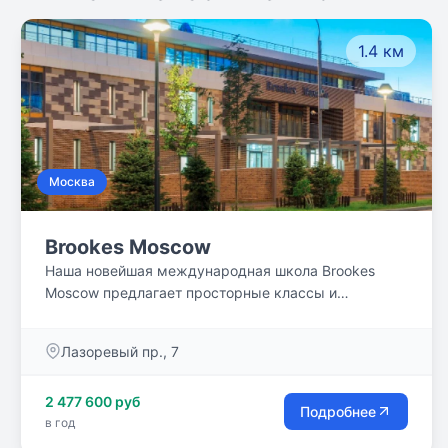
1.4 км
Москва
Brookes Moscow
Наша новейшая международная школа Brookes
Moscow предлагает просторные классы и
специализированную учебную среду, которая
оптимизирует обучение с помощью
Лазоревый пр., 7
интегрированных технологий.
2 477 600 руб
Подробнее
в год