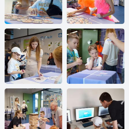
IThub school
IThub school
IThub school
IThub school