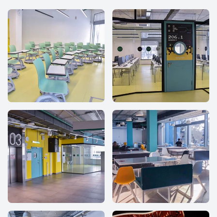
IThub school
iHub school
iHub school
iHub school