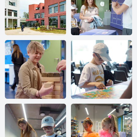
IThub-school
IThub school
IThub school
IThub school