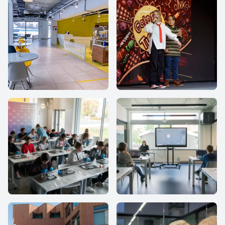
iHub school
IThub school
IThub school
IThub school