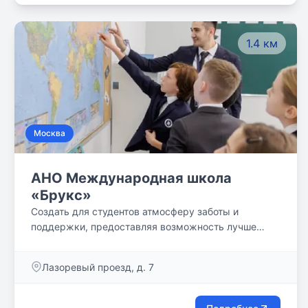
1.4 км
Москва
АНО Международная школа
«Брукс»
Создать для студентов атмосферу заботы и
поддержки, предоставляя возможность лучше
узнать себя и реализовать свои таланты в том, что
вдохновляет. Наши студенты и учителя прибыли со
Лазоревый проезд, д. 7
всех уголков мира, и наша школа поддерживает
связь со школами Brookes в других странах для
того, чтобы познать этот мир во взаимодействии с