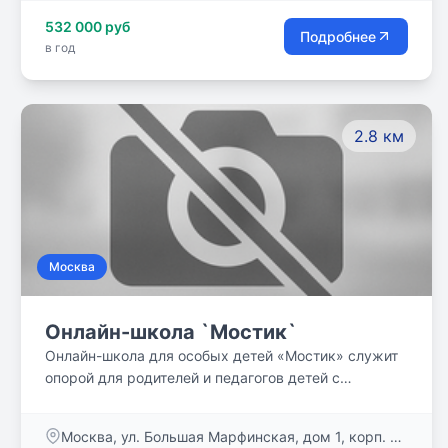
важное для нас - это внимательное,
532 000 руб
заинтересованное отношение к каждому ребёнку -
Подробнее
в год
отношение, при котором ученик не чувствовал себя
`одним из...`, а ощущал себя личностью,
интересным человеком - в общении, учёбе,
внешкольных делах.
2.8 км
Москва
Онлайн-школа `Мостик`
Онлайн-школа для особых детей «Мостик» служит
опорой для родителей и педагогов детей с
особенностями развития, делает для них онлайн-
обучение доступным.
Москва, ул. Большая Марфинская, дом 1, корп. 3,