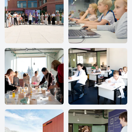
IThub school
IThub school
IThub school
IThub school