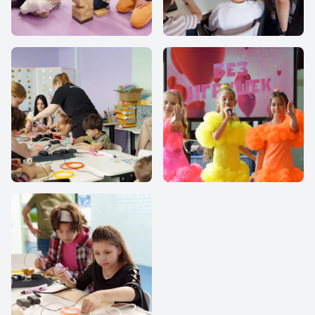
IThub school
IThub school
IThub school
IThub school