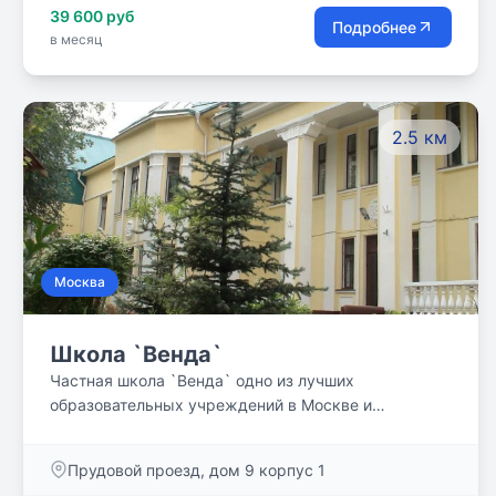
39 600 руб
Подробнее
в месяц
2.5 км
Москва
Школа `Венда`
Частная школа `Венда` одно из лучших
образовательных учреждений в Москве и
Московской области. На протяжении 24 лет к нам
приходят учиться десятки ребят и уходят
Прудовой проезд, дом 9 корпус 1
счастливыми, грамотными выпускниками. Самое